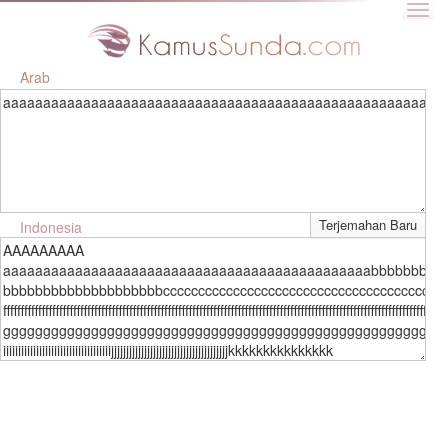
Arab
aaaaaaaaaaaaaaaaaaaaaaaaaaaaaaaaaaaaaaaaaaaaaaaaaaaaaaaaaaaaaaaaaaaa
Indonesia
AAAAAAAAA
aaaaaaaaaaaaaaaaaaaaaaaaaaaaaaaaaaaaaaaaaaaaaabbbbbbbbb
bbbbbbbbbbbbbbbbbbbbcccccccccccccccccccccccccccccccccccc
fffffffffffffffffffffffffffffffffffffffffffffffffffffffffffffffffffffffffffffffffffffffffffffffffffffffffffffff
gggggggggggggggggggggggggggggggggggggggggggggggggggggggggggggggggg
iiiiiiiiiiiiiiiiiiiiiiiiiiiiiiiiiiiijjjjjjjjjjjjjjjjjjjjjjjjjjjjjjjjjjjjjjjkkkkkkkkkkkkkkk