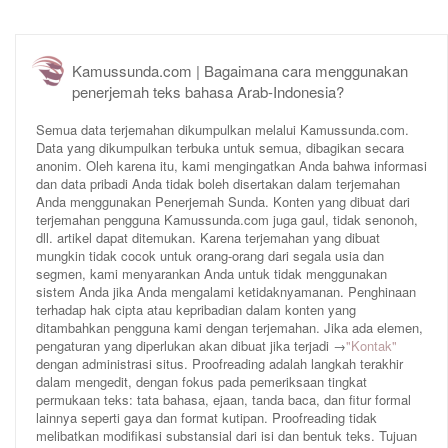
Kamussunda.com | Bagaimana cara menggunakan
penerjemah teks bahasa Arab-Indonesia?
Semua data terjemahan dikumpulkan melalui Kamussunda.com.
Data yang dikumpulkan terbuka untuk semua, dibagikan secara
anonim. Oleh karena itu, kami mengingatkan Anda bahwa informasi
dan data pribadi Anda tidak boleh disertakan dalam terjemahan
Anda menggunakan Penerjemah Sunda. Konten yang dibuat dari
terjemahan pengguna Kamussunda.com juga gaul, tidak senonoh,
dll. artikel dapat ditemukan. Karena terjemahan yang dibuat
mungkin tidak cocok untuk orang-orang dari segala usia dan
segmen, kami menyarankan Anda untuk tidak menggunakan
sistem Anda jika Anda mengalami ketidaknyamanan. Penghinaan
terhadap hak cipta atau kepribadian dalam konten yang
ditambahkan pengguna kami dengan terjemahan. Jika ada elemen,
pengaturan yang diperlukan akan dibuat jika terjadi →
"Kontak"
dengan administrasi situs. Proofreading adalah langkah terakhir
dalam mengedit, dengan fokus pada pemeriksaan tingkat
permukaan teks: tata bahasa, ejaan, tanda baca, dan fitur formal
lainnya seperti gaya dan format kutipan. Proofreading tidak
melibatkan modifikasi substansial dari isi dan bentuk teks. Tujuan